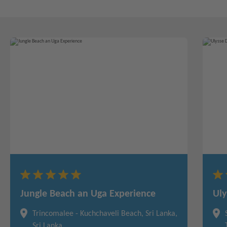
Jungle Beach an Uga Experience
Uly
Trincomalee - Kuchchaveli Beach, Sri Lanka,
Sri Lanka