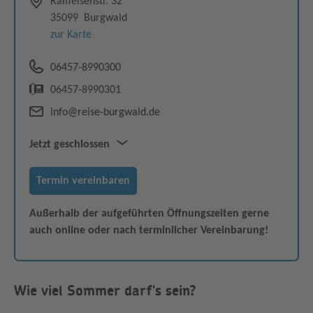
Raiffeisenstr. 32
35099
Burgwald
zur Karte
06457-8990300
06457-8990301
info@reise-burgwald.de
Jetzt geschlossen
Mo & Do
09:30–17:00
Termin vereinbaren
Mi & Fr
09:30–13:00
Außerhalb der aufgeführten Öffnungszeiten gerne
auch online oder nach terminlicher Vereinbarung!
Wie viel Sommer darf's sein?