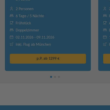
2 Personen
6 Tage / 5 Nächte
Frühstück
Doppelzimmer
02.11.2026 - 09.11.2026
Inkl. Flug ab München
p.P. ab
1299 €