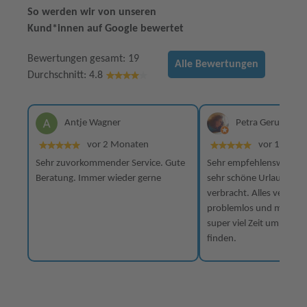
So werden wir von unseren
Kund*innen auf Google bewertet
Bewertungen gesamt: 19
Alle Bewertungen
Durchschnitt: 4.8
Antje Wagner
Petra Gerund
vor 2 Monaten
vor 12 Mon
Sehr zuvorkommender Service. Gute
Sehr empfehlenswert, b
Beratung. Immer wieder gerne
sehr schöne Urlaube an 
verbracht. Alles verlief 
problemlos und man nim
super viel Zeit um das ri
finden.