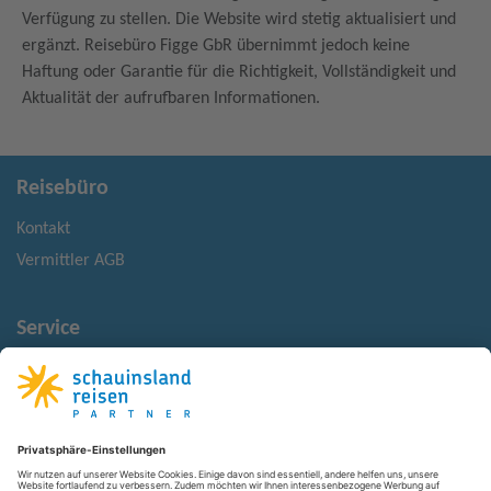
Verfügung zu stellen. Die Website wird stetig aktualisiert und
ergänzt. Reisebüro
Figge
GbR
übernimmt jedoch keine
Haftung oder Garantie für die Richtigkeit, Vollständigkeit und
Aktualität der aufrufbaren Informationen.
Reisebüro
Kontakt
Vermittler AGB
Service
Reisemonitor
Reisehinweise
Rechtliches